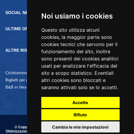
SOCIAL NETWORK :
Noi usiamo i cookies
ULTIME OFFERTE
Questo sito utilizza alcuni
cookies, la maggior parte sono
cookies tecnici che servono per il
ALTRE RISORSE
funzionamento del sito, inoltre
sono presenti dei cookies analitici
usati per analizzare l'efficacia del
sito a scopo statistico. Eventiali
Cicloturismo
altri cookies sono bloccati e
Biglietti per gli Uffizi
saranno attivati solo se lo accetti.
B&B in Versilia
Accetto
Rifiuto
Cambia le mie impostazioni
© Copyright 1995/2020 Commercializzazione, Indicizzazione e
Ottimizzazione by
Piramedia.it
- P.iva 01828200038 - Tutti i diritti riservati