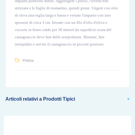
impasto piuttosto denso. Aggiungere i pinoli, l'uvetta ben
strizzata e le foglie di rosmarino, quindi girare. Ungere con olio
di oliva una teglia larga e bassa e versate l'impasto con uno
spessore di circa 3 cm. Irrorate con un filo d'olio d'oliva e
cuocete in forno caldo per 30 minuti (la superficie scura del
castagnaccio deve fare delle screpolature. Sfornate, fate
intiepidire e servite il castagnaccio in piccole porzioni.
Pistoia
Articoli relativi a Prodotti Tipici